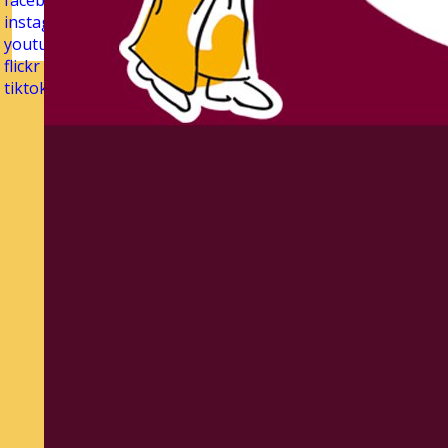
facebook
instagram
youtube
flickr
tiktok